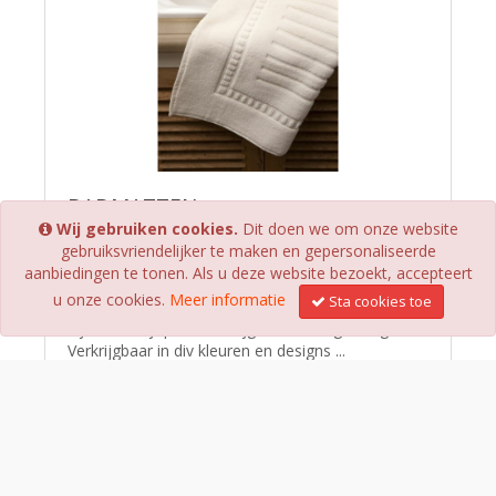
BADMATTEN
Wij gebruiken cookies.
Dit doen we om onze website
Voor iedereen is er een geschikte badmat te
gebruiksvriendelijker te maken en gepersonaliseerde
vinden. Ons assortiment bestaat uit badmatten in
aanbiedingen te tonen. Als u deze website bezoekt, accepteert
diverse kleuren, grammages en designs. Bekijk
u onze cookies.
Meer informatie
Sta cookies toe
hieronder ons assortiment en vind de badmat die
bij uw bedrijf past. Verkrijgbaar in div gramages
Verkrijgbaar in div kleuren en designs ...