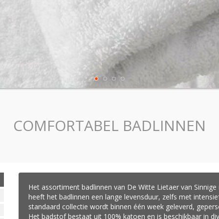
COMFORTABEL BADLINNEN
Het assortiment
badlinnen
van De Witte Lietaer van Sinnige 
heeft het badlinnen een lange levensduur, zelfs met intensie
standaard collectie wordt binnen één week geleverd, gepers
Het badstof bestaat uit 100% katoen en is beschikbaar in d