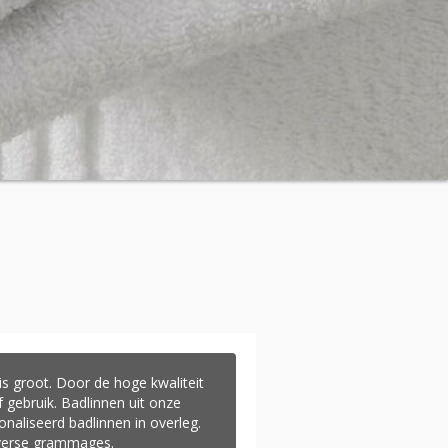
is groot. Door de hoge kwaliteit
f gebruik. Badlinnen uit onze
onaliseerd badlinnen in overleg.
iverse grammages.