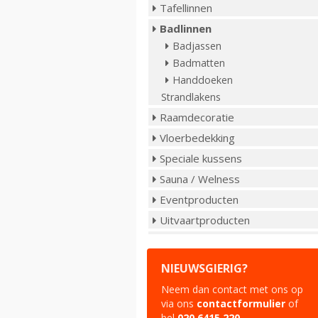
Tafellinnen
Badlinnen
Badjassen
Badmatten
Handdoeken
Strandlakens
Raamdecoratie
Vloerbedekking
Speciale kussens
Sauna / Welness
Eventproducten
Uitvaartproducten
NIEUWSGIERIG?
Neem dan contact met ons op
via ons
contactformulier
of
bel
020 6415 220
.