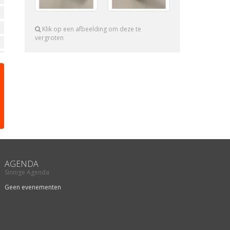
Klik op een afbeelding om deze te
vergroten
AGENDA
Sinnige Agenda
Geen evenementen