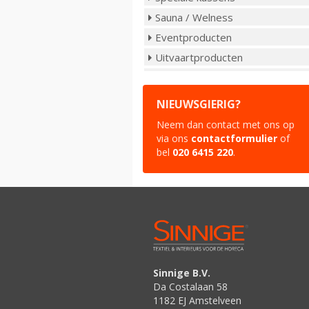
Sauna / Welness
Eventproducten
Uitvaartproducten
NIEUWSGIERIG?
Neem dan contact met ons op
via ons
contactformulier
of
bel
020 6415 220
.
Sinnige B.V.
Da Costalaan 58
1182 EJ
Amstelveen