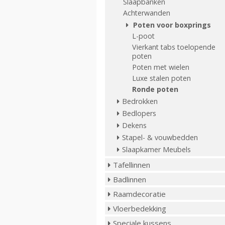
Slaapbanken
Achterwanden
Poten voor boxprings
L-poot
Vierkant tabs toelopende
poten
Poten met wielen
Luxe stalen poten
Ronde poten
Bedrokken
Bedlopers
Dekens
Stapel- & vouwbedden
Slaapkamer Meubels
Tafellinnen
Badlinnen
Raamdecoratie
Vloerbedekking
Speciale kussens