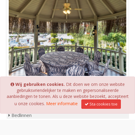
Bedrukkingen
Wij gebruiken cookies.
Dit doen we om onze website
gebruiksvriendelijker te maken en gepersonaliseerde
aanbiedingen te tonen. Als u deze website bezoekt, accepteert
PRODUCTEN
u onze cookies.
Meer informatie
Sta cookies toe
Bedlinnen
Bedden & Matrassen
Tafellinnen