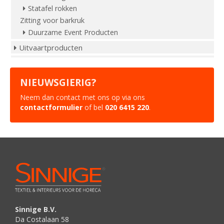
Statafel rokken
Zitting voor barkruk
Duurzame Event Producten
Uitvaartproducten
NIEUWSGIERIG?
Neem dan contact met ons op via ons
contactformulier
of bel
020 6415 220
.
Sinnige B.V.
Da Costalaan 58