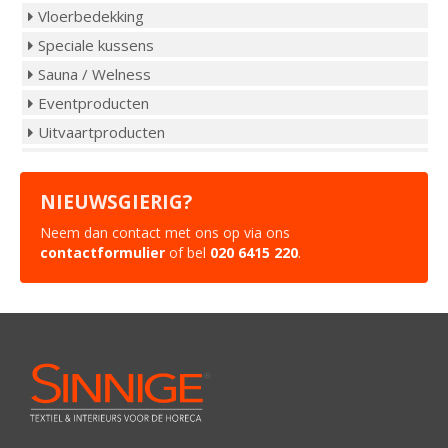
Vloerbedekking
Speciale kussens
Sauna / Welness
Eventproducten
Uitvaartproducten
NIEUWSGIERIG?
Neem dan contact met ons op via ons
contactformulier
of bel
020 6415 220
.