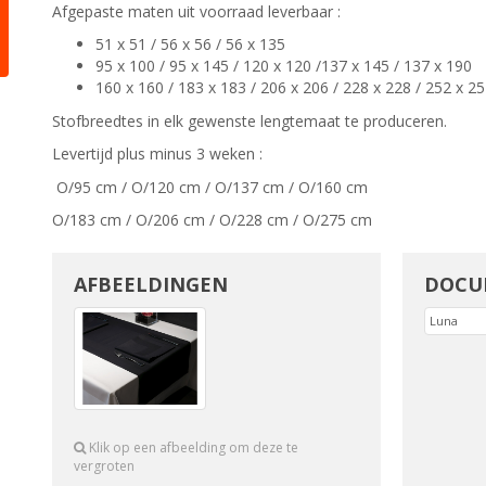
Afgepaste maten uit voorraad leverbaar :
51 x 51 / 56 x 56 / 56 x 135
95 x 100 / 95 x 145 / 120 x 120 /137 x 145 / 137 x 190
160 x 160 / 183 x 183 / 206 x 206 / 228 x 228 / 252 x 2
Stofbreedtes in elk gewenste lengtemaat te produceren.
Levertijd plus minus 3 weken :
O/95 cm / O/120 cm / O/137 cm / O/160 cm
O/183 cm / O/206 cm / O/228 cm / O/275 cm
AFBEELDINGEN
DOCU
Luna
Klik op een afbeelding om deze te
vergroten