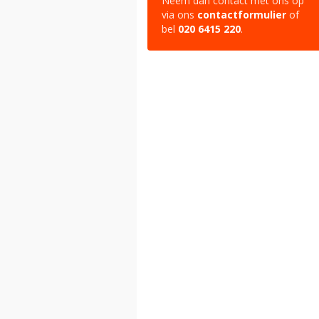
Neem dan contact met ons op
via ons
contactformulier
of
bel
020 6415 220
.